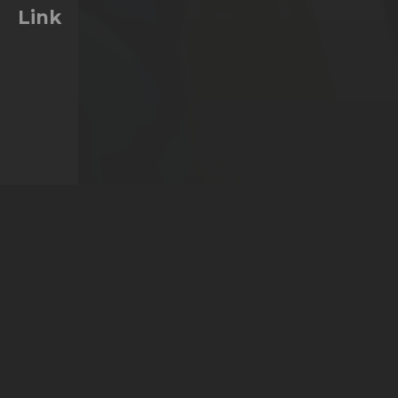
Link

                        PC & COIN-OP
   

                        ARCADE
      