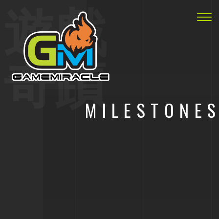
遊戲
切
換
導
奇蹟
航
MILESTONE